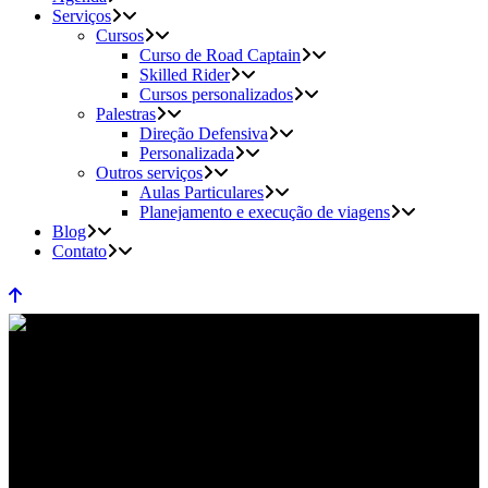
Serviços
Cursos
Curso de Road Captain
Skilled Rider
Cursos personalizados
Palestras
Direção Defensiva
Personalizada
Outros serviços
Aulas Particulares
Planejamento e execução de viagens
Blog
Contato
viajaremgrupo Tag