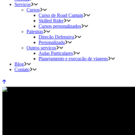
Serviços
Cursos
Curso de Road Captain
Skilled Rider
Cursos personalizados
Palestras
Direção Defensiva
Personalizada
Outros serviços
Aulas Particulares
Planejamento e execução de viagens
Blog
Contato
Direção Defensiva