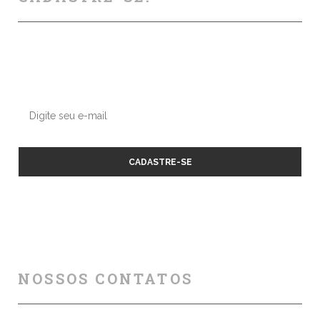
Deixe seu contato conosco, enviaremos nossas dicas e
atualizações sobre os próximos cursos e eventos.
NOSSOS CONTATOS