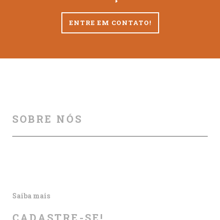
ENTRE EM CONTATO!
SOBRE NÓS
Auxiliamos na melhoria da segurança viária, por meio
de cursos, palestras, aulas particulares, produção e
publicação de artigos e outros materiais informativos.
Saiba mais
CADASTRE-SE!