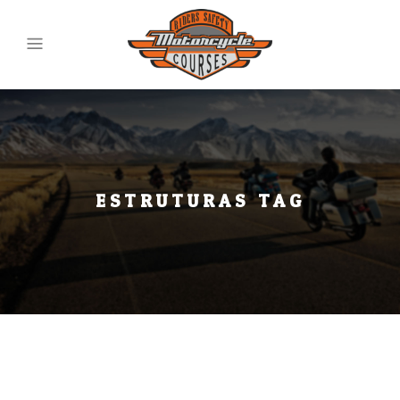
ESTRUTURAS TAG
TODOS
AULAS DE DIREÇÃO
AVENTURA
COMEMORAÇÕES
CUIDADOS NO VERÃO
CURSO ESPECIALIZADO
CURSO RIDER SAFETY