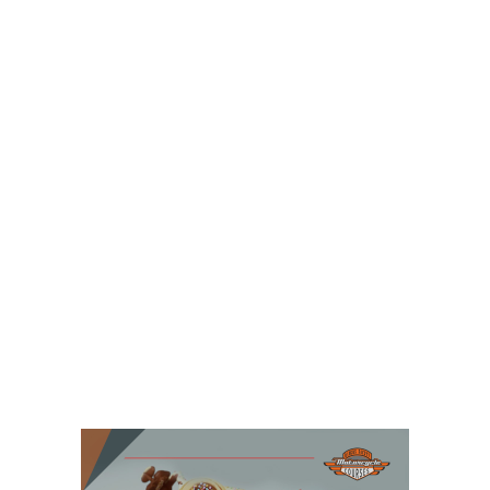
MOTOCICLETA
MOTOCICLISMO
MOTOCICLISTAS SEGUROS
NOTÍCIAS
PILOTAR COM CONFIANÇA
PROTEÇÃO
REVISÃO
ROUPAS PARA MOTOCICLISTAS
SEGURANÇA
SEGURANÇA NA ESTRADA
SEGURANÇA NA PILOTAGEM
SEGURO VIAGEM
SERVIÇOS
VIAGEMDEMOTO
VIAGENS SEGURAS
VIAJEM DE MOTO