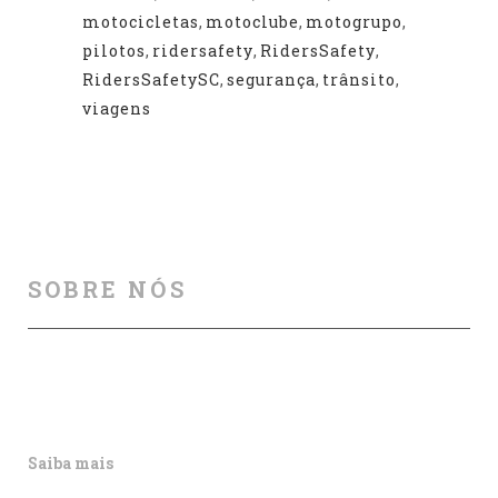
motocicletas
,
motoclube
,
motogrupo
,
pilotos
,
ridersafety
,
RidersSafety
,
RidersSafetySC
,
segurança
,
trânsito
,
viagens
SOBRE NÓS
Auxiliamos na melhoria da segurança viária, por meio
de cursos, palestras, aulas particulares, produção e
publicação de artigos e outros materiais informativos.
Saiba mais