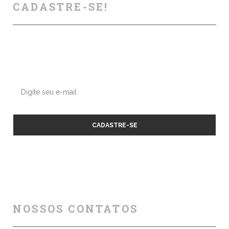
CADASTRE-SE!
Deixe seu contato conosco, enviaremos nossas dicas e
atualizações sobre os próximos cursos e eventos.
NOSSOS CONTATOS