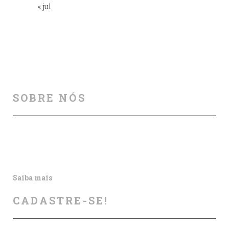
« jul
SOBRE NÓS
Auxiliamos na melhoria da segurança viária, por meio
de cursos, palestras, aulas particulares, produção e
publicação de artigos e outros materiais informativos.
Saiba mais
CADASTRE-SE!