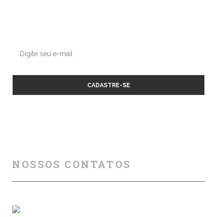
Deixe seu contato conosco, enviaremos nossas dicas e
atualizações sobre os próximos cursos e eventos.
NOSSOS CONTATOS
Florianópolis (SC)