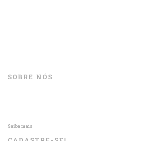
sua...
06 fevereiro, 2025
(48) 9999-1328
SOBRE NÓS
Auxiliamos na melhoria da segurança viária, por meio
de cursos, palestras, aulas particulares, produção e
publicação de artigos e outros materiais informativos.
Saiba mais
CADASTRE-SE!