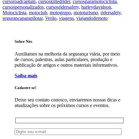
cursoroadcaptain
,
cursoskilledrider
,
cursosparamotociclista
,
cursospersonalizados
,
cursosridersafety
,
harleydavidson
,
Motociclista
,
motoclub
,
motogrupo
,
mototurismo
,
ridersafety
,
segurançaparapilotar
,
Verão
,
viagens
,
viajandodemoto
Sobre Nós
Auxiliamos na melhoria da segurança viária, por meio
de cursos, palestras, aulas particulares, produção e
publicação de artigos e outros materiais informativos.
Saiba mais
Cadastre-se!
Deixe seu contato conosco, enviaremos nossas dicas e
atualizações sobre os próximos cursos e eventos.