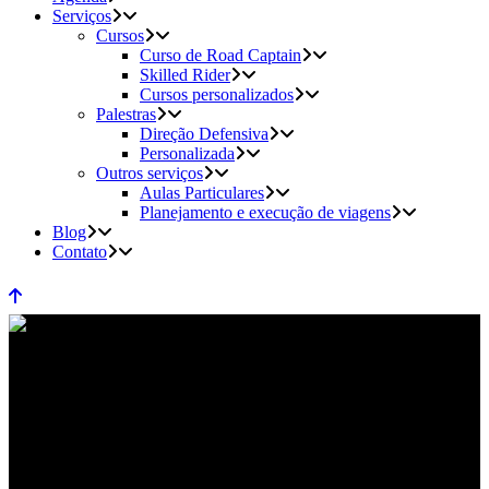
Serviços
Cursos
Curso de Road Captain
Skilled Rider
Cursos personalizados
Palestras
Direção Defensiva
Personalizada
Outros serviços
Aulas Particulares
Planejamento e execução de viagens
Blog
Contato
Viagens de moto no verão e os