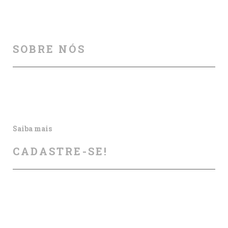
SOBRE NÓS
Auxiliamos na melhoria da segurança viária, por meio
de cursos, palestras, aulas particulares, produção e
publicação de artigos e outros materiais informativos.
Saiba mais
CADASTRE-SE!
Deixe seu contato conosco, enviaremos nossas dicas e
atualizações sobre os próximos cursos e eventos.