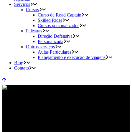
Serviços
Cursos
Curso de Road Captain
Skilled Rider
Cursos personalizados
Palestras
Direção Defensiva
Personalizada
Outros serviços
Aulas Particulares
Planejamento e execução de viagens
Blog
Contato
pilotarmotocicletas Tag