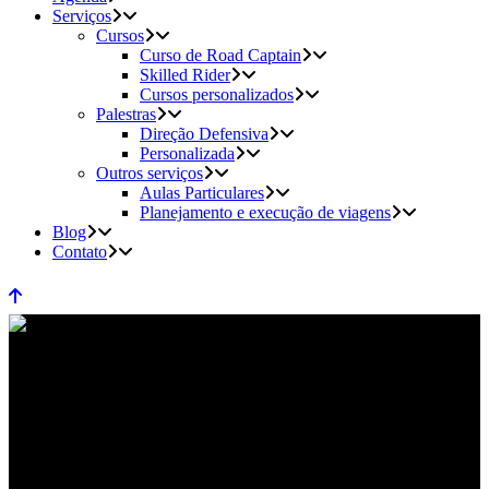
Serviços
Cursos
Curso de Road Captain
Skilled Rider
Cursos personalizados
Palestras
Direção Defensiva
Personalizada
Outros serviços
Aulas Particulares
Planejamento e execução de viagens
Blog
Contato
pilotagem inteligente Tag