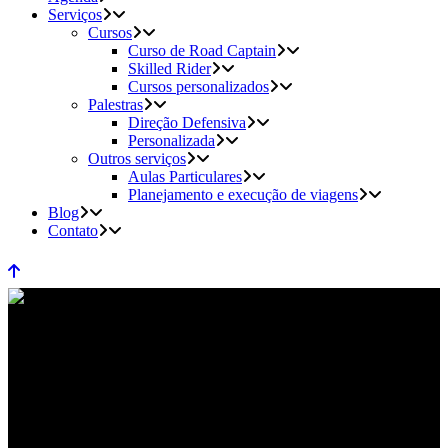
Serviços
Cursos
Curso de Road Captain
Skilled Rider
Cursos personalizados
Palestras
Direção Defensiva
Personalizada
Outros serviços
Aulas Particulares
Planejamento e execução de viagens
Blog
Contato
motos Tag