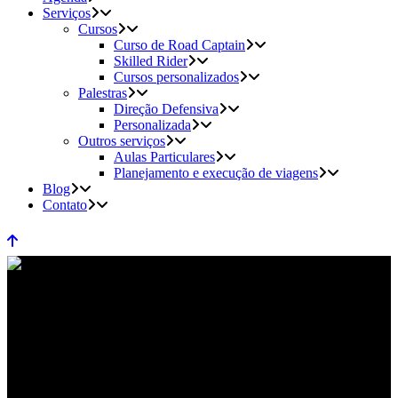
Serviços
Cursos
Curso de Road Captain
Skilled Rider
Cursos personalizados
Palestras
Direção Defensiva
Personalizada
Outros serviços
Aulas Particulares
Planejamento e execução de viagens
Blog
Contato
HabilitaçãoDeMotocicletas Tag