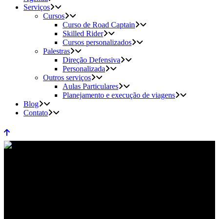
Serviços
Cursos
Curso de Road Captain
Skilled Rider
Cursos personalizados
Palestras
Direção Defensiva
Personalizada
Outros serviços
Aulas Particulares
Planejamento e execução de viagens
Blog
Contato
cursopersonalizado Tag