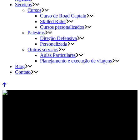
Serviços
Cursos
Curso de Road Captain
Skilled Rider
Cursos personalizados
Palestras
Direção Defensiva
Personalizada
Outros serviços
Aulas Particulares
Planejamento e execução de viagens
Blog
Contato
Planejamento de viagens com