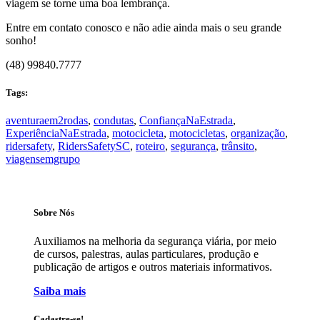
viagem se torne uma boa lembrança.
Entre em contato conosco e não adie ainda mais o seu grande
sonho!
(48) 99840.7777⁠
Tags:
aventuraem2rodas
,
condutas
,
ConfiançaNaEstrada
,
ExperiênciaNaEstrada
,
motocicleta
,
motocicletas
,
organização
,
ridersafety
,
RidersSafetySC
,
roteiro
,
segurança
,
trânsito
,
viagensemgrupo
Sobre Nós
Auxiliamos na melhoria da segurança viária, por meio
de cursos, palestras, aulas particulares, produção e
publicação de artigos e outros materiais informativos.
Saiba mais
Cadastre-se!