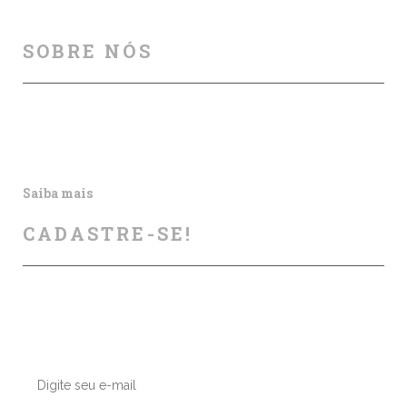
SOBRE NÓS
Auxiliamos na melhoria da segurança viária, por meio
de cursos, palestras, aulas particulares, produção e
publicação de artigos e outros materiais informativos.
Saiba mais
CADASTRE-SE!
Deixe seu contato conosco, enviaremos nossas dicas e
atualizações sobre os próximos cursos e eventos.