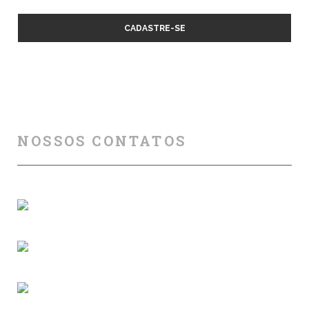
NOSSOS CONTATOS
Florianópolis (SC)
(+55) 48 99840 7777
contato@ridersafety.com.br