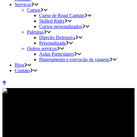
Serviços
Cursos
Curso de Road Captain
Skilled Rider
Cursos personalizados
Palestras
Direção Defensiva
Personalizada
Outros serviços
Aulas Particulares
Planejamento e execução de viagens
Blog
Contato
Direção Defensiva – Conheça a