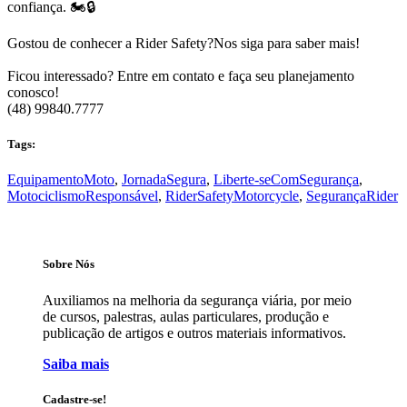
confiança. 🏍️🔒
Gostou de conhecer a Rider Safety?Nos siga para saber mais!
Ficou interessado? Entre em contato e faça seu planejamento
conosco!
(48) 99840.7777⁠
Tags:
EquipamentoMoto
,
JornadaSegura
,
Liberte-seComSegurança
,
MotociclismoResponsável
,
RiderSafetyMotorcycle
,
SegurançaRider
Sobre Nós
Auxiliamos na melhoria da segurança viária, por meio
de cursos, palestras, aulas particulares, produção e
publicação de artigos e outros materiais informativos.
Saiba mais
Cadastre-se!