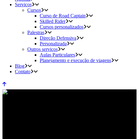
Serviços
Cursos
Curso de Road Captain
Skilled Rider
Cursos personalizados
Palestras
Direção Defensiva
Personalizada
Outros serviços
Aulas Particulares
Planejamento e execução de viagens
Blog
Contato
Dicas de segurança!