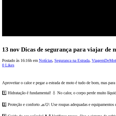
13 nov
Dicas de segurança para viajar de 
Postado às 16:16h
em
Notícias
,
Segurança na Estrada
,
ViagemDeMot
0
Likes
Aproveitar o calor e pegar a estrada de moto é tudo de bom, mas para 
1️⃣ Hidratação é fundamental! 💧 No calor, o corpo perde muito líquid
2️⃣ Proteção e conforto 🧢👕: Use roupas adequadas e equipamentos 