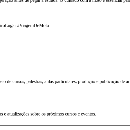
igeração antes de pegar a estrada. O cuidado com a moto é essencial para
eiroLugar #ViagemDeMoto
o de cursos, palestras, aulas particulares, produção e publicação de art
s e atualizações sobre os próximos cursos e eventos.