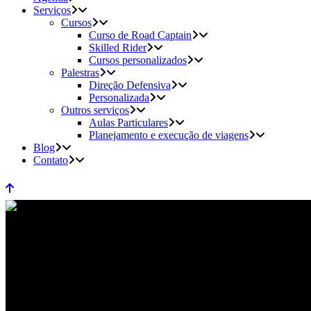
Serviços
Cursos
Curso de Road Captain
Skilled Rider
Cursos personalizados
Palestras
Direção Defensiva
Personalizada
Outros serviços
Aulas Particulares
Planejamento e execução de viagens
Blog
Contato
Dicas de segurança para viajar 