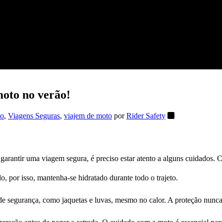
moto no verão!
o
,
Viagens Seguras
,
viajem de moto
por
Rider Safety
garantir uma viagem segura, é preciso estar atento a alguns cuidados. C
o, por isso, mantenha-se hidratado durante todo o trajeto.
de segurança, como jaquetas e luvas, mesmo no calor. A proteção nunca