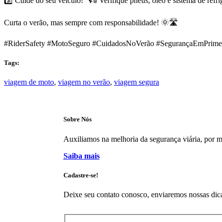
3️⃣ Cuide do seu veículo! 🔧🚦 Verifique pneus, óleo e sistema de refr
Curta o verão, mas sempre com responsabilidade! 🌞🛣️
#RiderSafety #MotoSeguro #CuidadosNoVerão #SegurançaEmPrim
Tags:
viagem de moto
,
viagem no verão
,
viagem segura
Sobre Nós
Auxiliamos na melhoria da segurança viária, por mei
Saiba mais
Cadastre-se!
Deixe seu contato conosco, enviaremos nossas dica