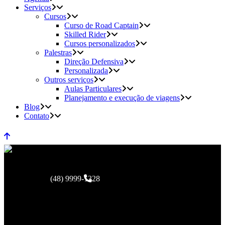
Serviços
Cursos
Curso de Road Captain
Skilled Rider
Cursos personalizados
Palestras
Direção Defensiva
Personalizada
Outros serviços
Aulas Particulares
Planejamento e execução de viagens
Blog
Contato
(48) 9999-1328
Descubra as Aulas de Direção