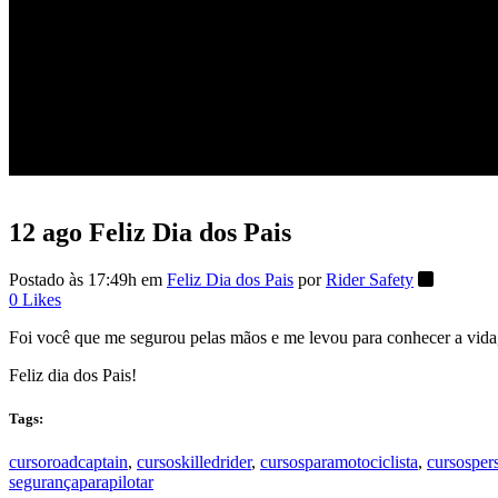
Feliz Dia dos Pais
12 ago
Feliz Dia dos Pais
Postado às 17:49h
em
Feliz Dia dos Pais
por
Rider Safety
0
Likes
Foi você que me segurou pelas mãos e me levou para conhecer a vida,
Feliz dia dos Pais!
Tags:
cursoroadcaptain
,
cursoskilledrider
,
cursosparamotociclista
,
cursosper
segurançaparapilotar