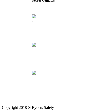
Nossos Contatos
Florianópolis (SC)
(+55) 48 99840 7777
contato@ridersafety.com.br
Copyright 2018 ® Ryders Safety