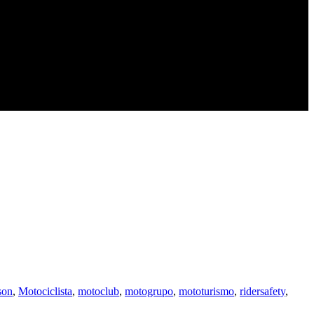
son
,
Motociclista
,
motoclub
,
motogrupo
,
mototurismo
,
ridersafety
,