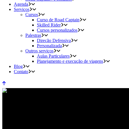
Agenda
Serviços
Cursos
Curso de Road Captain
Skilled Rider
Cursos personalizados
Palestras
Direção Defensiva
Personalizada
Outros serviços
Aulas Particulares
Planejamento e execução de viagens
Blog
Contato