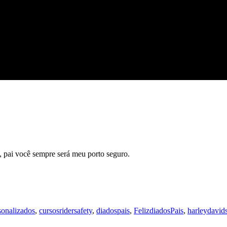
 pai você sempre será meu porto seguro.
sonalizados
,
cursosridersafety
,
diadospais
,
FelizdiadosPais
,
harleydavid