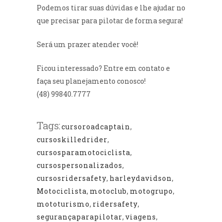
Podemos tirar suas dúvidas e lhe ajudar no
que precisar para pilotar de forma segura!
⁠Será um prazer atender você!
Ficou interessado? Entre em contato e
faça seu planejamento conosco!
(48) 99840.7777⁠
Tags:
cursoroadcaptain
,
cursoskilledrider
,
cursosparamotociclista
,
cursospersonalizados
,
cursosridersafety
,
harleydavidson
,
Motociclista
,
motoclub
,
motogrupo
,
mototurismo
,
ridersafety
,
segurançaparapilotar
,
viagens
,