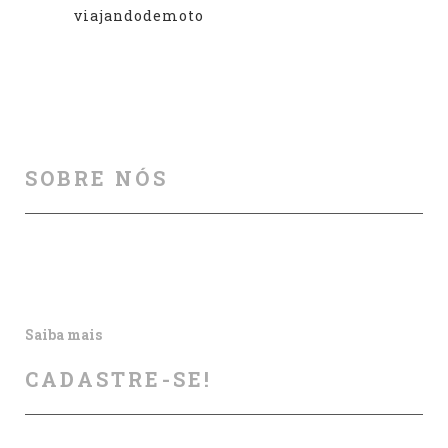
viajandodemoto
SOBRE NÓS
Auxiliamos na melhoria da segurança viária, por meio
de cursos, palestras, aulas particulares, produção e
publicação de artigos e outros materiais informativos.
Saiba mais
CADASTRE-SE!