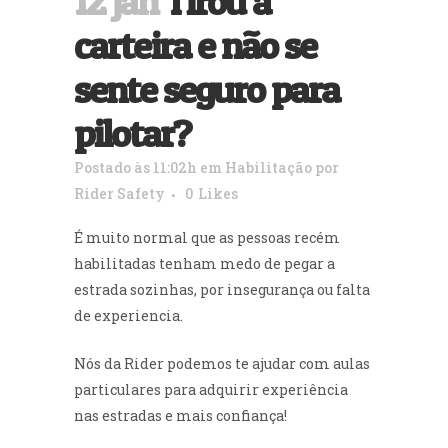
12 jan
Tirou a
carteira e não se
sente seguro para
pilotar?
Postado às 11:02h
em
Habilitação
por
Rider Safety
0
Likes
É muito normal que as pessoas recém
habilitadas tenham medo de pegar a
estrada sozinhas, por insegurança ou falta
de experiencia.
(48) 9999-1328
Nós da Rider podemos te ajudar com aulas
particulares para adquirir experiência
nas estradas e mais confiança!