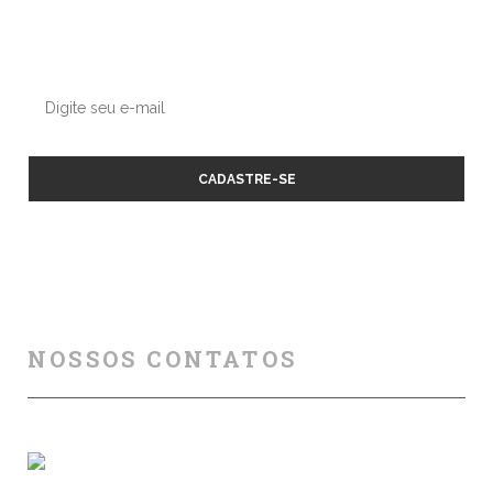
Deixe seu contato conosco, enviaremos nossas dicas e
atualizações sobre os próximos cursos e eventos.
NOSSOS CONTATOS
Florianópolis (SC)