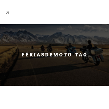
FÉRIASDEMOTO TAG
TODOS
AULAS DE DIREÇÃO
AVENTURA
COMEMORAÇÕES
CUIDADOS NO VERÃO
CURSO ESPECIALIZADO
CURSO RIDER SAFETY