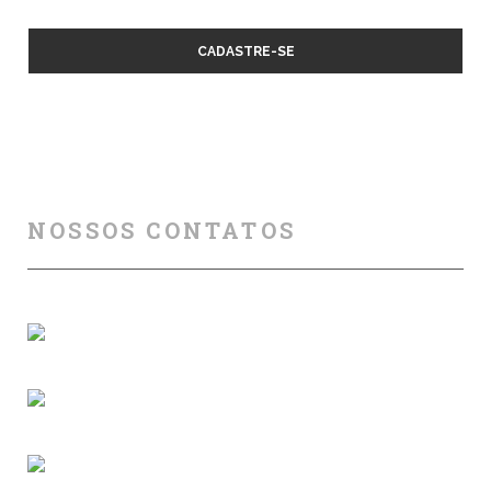
NOSSOS CONTATOS
Florianópolis (SC)
(+55) 48 99840 7777
contato@ridersafety.com.br