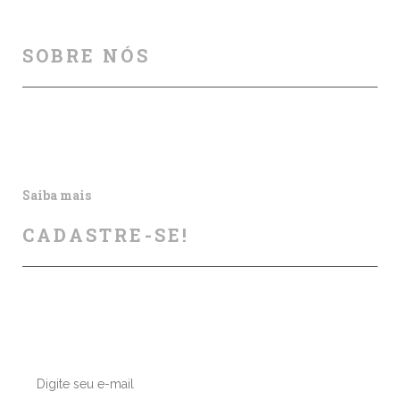
SOBRE NÓS
Auxiliamos na melhoria da segurança viária, por meio
de cursos, palestras, aulas particulares, produção e
publicação de artigos e outros materiais informativos.
Saiba mais
CADASTRE-SE!
Deixe seu contato conosco, enviaremos nossas dicas e
atualizações sobre os próximos cursos e eventos.