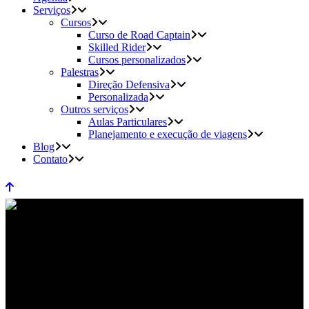
Serviços
Cursos
Curso de Road Captain
Skilled Rider
Cursos personalizados
Palestras
Direção Defensiva
Personalizada
Outros serviços
Aulas Particulares
Planejamento e execução de viagens
Blog
Contato
felizpascoa Tag