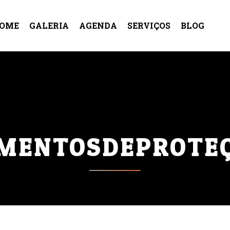
OME
GALERIA
AGENDA
SERVIÇOS
BLOG
TATO
CURSO DE ROAD CAPTAIN
SKILLED RIDER
CURSOS PERSONALIZADOS
MENTOSDEPROTE
DIREÇÃO DEFENSIVA
PERSONALIZADA
AVENTURA
COMEMORAÇÕES
CUIDADOS NO 
OMEMORATIVAS
DIA DA INDEPENDÊNCIA DO BRAS
S
DICAS DE PILOTAGEM
DIREÇÃO SEGURA