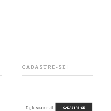
bem-estar dos motociclistas. Vamos
conhecer os serviços que...
19 julho, 2023
CADASTRE-SE!
Deixe seu contato conosco, enviaremos
s
nossas dicas e atualizações sobre os
próximos cursos e eventos.