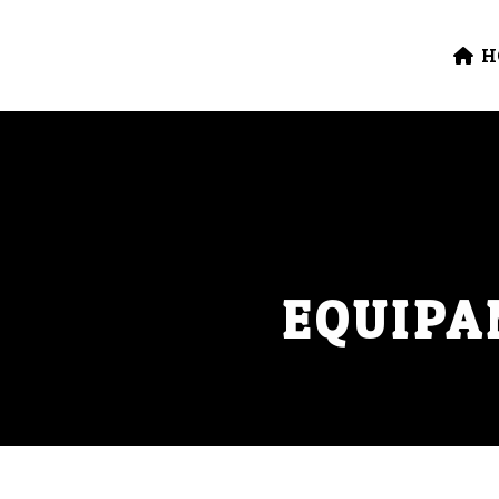
H
CON
EQUIPA
TODOS
AULAS DE DIREÇÃO
CURSO RIDER SAFETY
DATAS C
DIA DOS PAIS
DIADASMULHERE