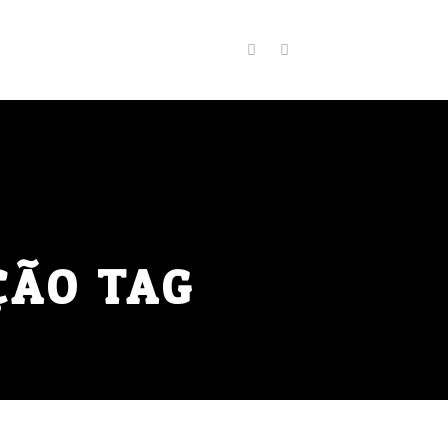
ÇÃO TAG
VERÃO
CURSO ESPECIALIZADO
IL
DIA DA MULHER
DIRIGIR NA CHUVA