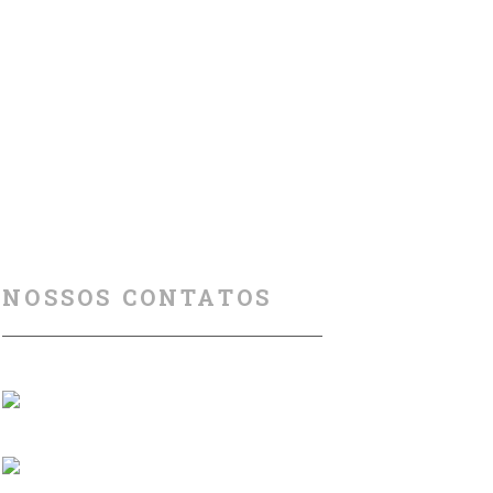
NOSSOS CONTATOS
Florianópolis (SC)
(+55) 48 99840 7777