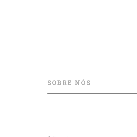
18 junho, 2025
SOBRE NÓS
Auxiliamos na melhoria da segurança
viária, por meio de cursos, palestras, aula
particulares, produção e publicação de
artigos e outros materiais informativos.