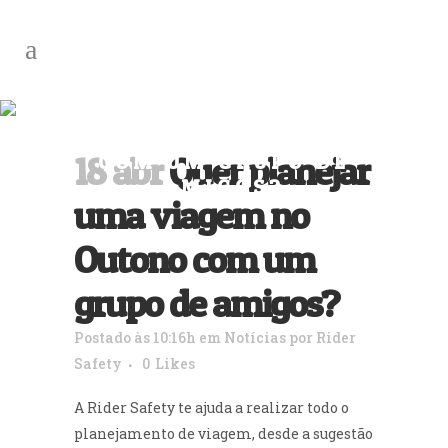
QUER PLANEJAR UMA
VIAGEM NO OUTONO
18 abr
Quer planejar
COM UM GRUPO DE
AMIGOS?
uma viagem no
Outono com um
grupo de amigos?
Postado às 10:16h
em
Notícias
por
Rider
Safety
0
Likes
A Rider Safety te ajuda a realizar todo o
planejamento de viagem, desde a sugestão