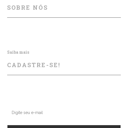
SOBRE NÓS
Auxiliamos na melhoria da segurança viária, por meio
de cursos, palestras, aulas particulares, produção e
publicação de artigos e outros materiais informativos.
Saiba mais
CADASTRE-SE!
Deixe seu contato conosco, enviaremos nossas dicas e
atualizações sobre os próximos cursos e eventos.