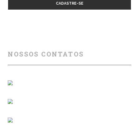
NOSSOS CONTATOS
Florianópolis (SC)
(+55) 48 99840 7777
contato@ridersafety.com.br