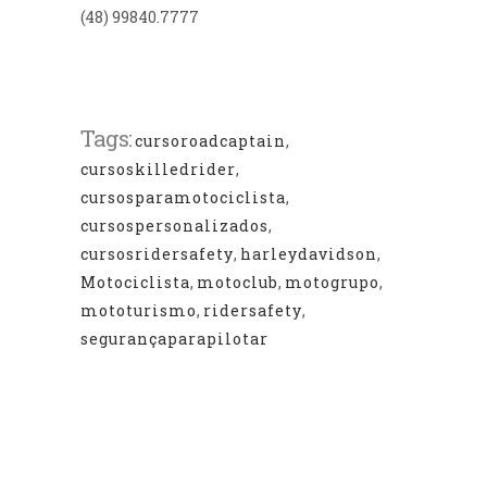
(48) 99840.7777⁠
Tags:
cursoroadcaptain
,
cursoskilledrider
,
cursosparamotociclista
,
cursospersonalizados
,
cursosridersafety
,
harleydavidson
,
Motociclista
,
motoclub
,
motogrupo
,
mototurismo
,
ridersafety
,
segurançaparapilotar