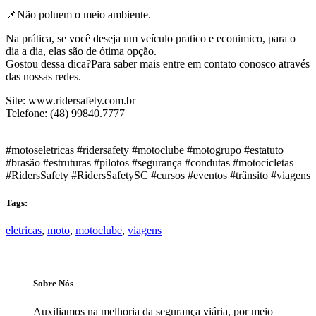
📌Não poluem o meio ambiente.
Na prática, se você deseja um veículo pratico e econimico, para o
dia a dia, elas são de ótima opção.
Gostou dessa dica?Para saber mais entre em contato conosco através
das nossas redes.⁠
Site: www.ridersafety.com.br
Telefone: (48) 99840.7777
#motoseletricas #ridersafety #motoclube #motogrupo #estatuto
#brasão #estruturas #pilotos #segurança #condutas #motocicletas
#RidersSafety #RidersSafetySC #cursos #eventos #trânsito #viagens
Tags:
eletricas
,
moto
,
motoclube
,
viagens
Sobre Nós
Auxiliamos na melhoria da segurança viária, por meio