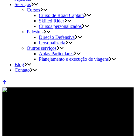
Serviços
Cursos
Curso de Road Captain
Skilled Rider
Cursos personalizados
Palestras
Direção Defensiva
Personalizada
Outros serviços
Aulas Particulares
Planejamento e execução de viagens
Blog
Contato
Motos Elétricas: veja 3