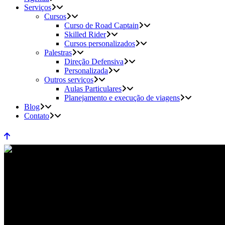
Serviços
Cursos
Curso de Road Captain
Skilled Rider
Cursos personalizados
Palestras
Direção Defensiva
Personalizada
Outros serviços
Aulas Particulares
Planejamento e execução de viagens
Blog
Contato
Domine a Estrada: 5 Dicas Imper