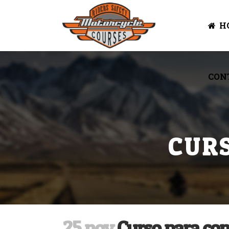
H
CON
CURSO DE ROAD CAPTAI
SKILLED RIDER
CURSOS PERSONALIZAD
CUR
25 nov
Curso para co