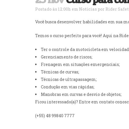
99-1328
Postado às 12:00h
em
Notícias
por
Rider Safe
Você busca desenvolver habilidades em sua mo
Temos o curso perfeito para você! Aqui na Rider
Ter o controle da motocicleta em velocidad
Gerenciamento de riscos;
Frenagem em situações emergenciais;
Técnicas de curvas;
Técnicas de ultrapassagem;
Condução em vias rápidas;
Manobras em curvas e desvio de objetos;
Ficou interessado(a)? Entre em contato conosc
(+55) 48 99840 7777