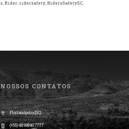
os
,
Rider
,
ridersafety
,
RidersSafetySC
,
NOSSOS CONTATOS
Florianópolis (SC)
(+55) 48 99840 7777