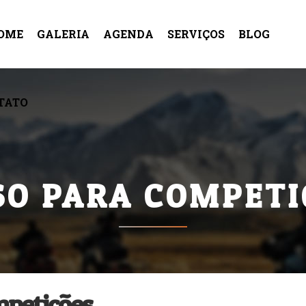
OME
GALERIA
AGENDA
SERVIÇOS
BLOG
TATO
N
DIREÇÃO DEFENSIVA
AULAS PA
PERSONALIZADA
PLANEJAM
VIAGENS
OS
SO PARA COMPETI
mpetições